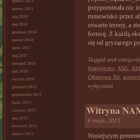
marzec 2022
przypominała nic i
marzec 2021
rumowisko przez al
maj 2020
otwarte tereny, a s
maj 2019
grudzień 2018
fortecę. Z każdą e
marzec 2018
się od gryzącego p
lipiec 2017
maj 2017
Tagged and categori
listopad 2016
historyczny
,
ASG
,
AS
maj 2016
Ofensywa Tet
,
scenar
styczeń 2016
wyłączona
grudzień 2015
październik 2015
lipiec 2015
Witryna NA
czerwiec 2015
maj 2015
6 maja, 2013
kwiecień 2015
marzec 2015
Niniejszym prezen