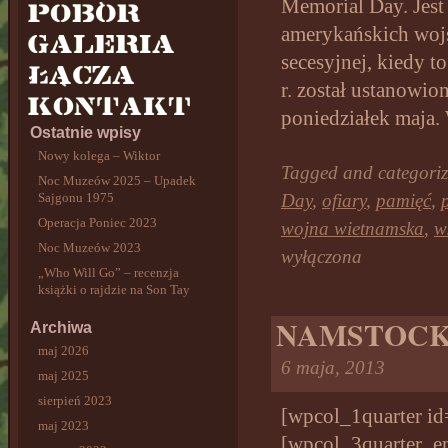
Memorial Day. Jest
amerykańskich wojs
secesyjnej, kiedy 
r. został ustanowio
poniedziałek maja.
Ostatnie wpisy
Nowy kolega – Wiktor
Tagged and categori
Noc Muzeów 2025 – Upadek
Sajgonu 1975
Day
,
ofiary
,
pamięć
,
Operacja Poniec 2023
wojna wietnamska
,
w
Noc Muzeów 2023
wyłączona
„Who Will Go” – recenzja
książki o rajdzie na Son Tay
NAMSTOCK:
Archiwa
maj 2026
6 maja, 2013
maj 2025
sierpień 2023
[wpcol_1quarter id
maj 2023
[wpcol_3quarter_en