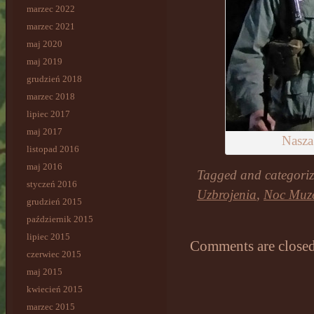
marzec 2022
marzec 2021
maj 2020
maj 2019
grudzień 2018
marzec 2018
lipiec 2017
maj 2017
Nasza
listopad 2016
maj 2016
Tagged and categori
styczeń 2016
Uzbrojenia
,
Noc Muz
grudzień 2015
październik 2015
lipiec 2015
Comments are closed
czerwiec 2015
maj 2015
kwiecień 2015
marzec 2015