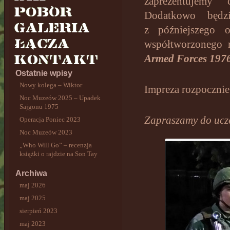
zaprezentujemy 
Dodatkowo będz
z późniejszego o
współtworzonego 
Armed Forces 197
Ostatnie wpisy
Nowy kolega – Wiktor
Impreza rozpocznie
Noc Muzeów 2025 – Upadek
Sajgonu 1975
Zapraszamy do ucze
Operacja Poniec 2023
Noc Muzeów 2023
„Who Will Go” – recenzja
książki o rajdzie na Son Tay
Archiwa
maj 2026
maj 2025
sierpień 2023
maj 2023