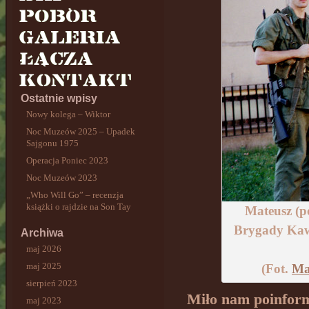
Ostatnie wpisy
Nowy kolega – Wiktor
Noc Muzeów 2025 – Upadek
Sajgonu 1975
Operacja Poniec 2023
Noc Muzeów 2023
„Who Will Go” – recenzja
książki o rajdzie na Son Tay
Mateusz (p
Brygady Kawa
Archiwa
maj 2026
maj 2025
(Fot.
Ma
sierpień 2023
Miło nam poinform
maj 2023