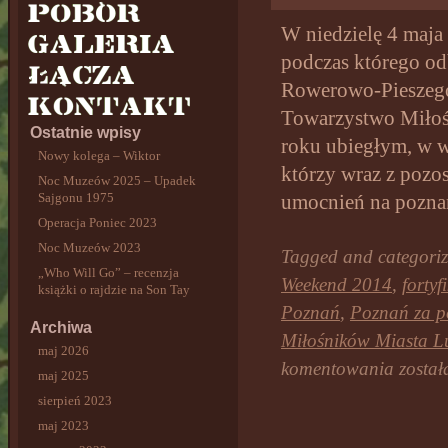
W niedzielę 4 maja
podczas którego od
Rowerowo-Pieszego
Towarzystwo Miłoś
Ostatnie wpisy
roku ubiegłym, w 
Nowy kolega – Wiktor
którzy wraz z pozo
Noc Muzeów 2025 – Upadek
Sajgonu 1975
umocnień na poznań
Operacja Poniec 2023
Noc Muzeów 2023
Tagged and categori
„Who Will Go” – recenzja
Weekend 2014
,
fortyf
książki o rajdzie na Son Tay
Poznań
,
Poznań za p
Archiwa
Miłośników Miasta L
maj 2026
VI
komentowania
zosta
maj 2025
Forteczny
Weekend
sierpień 2023
w
maj 2023
Poznaniu