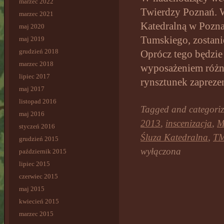
marzec 2022
Twierdzy Poznań. W
marzec 2021
Katedralną w Pozna
maj 2020
Tumskiego, zostani
maj 2019
grudzień 2018
Oprócz tego będzie
marzec 2018
wyposażeniem różn
lipiec 2017
rynsztunek zapreze
maj 2017
listopad 2016
Tagged and categori
maj 2016
2013
,
inscenizacja
,
M
styczeń 2016
Śluza Katedralna
,
T
grudzień 2015
wyłączona
październik 2015
lipiec 2015
czerwiec 2015
maj 2015
kwiecień 2015
marzec 2015