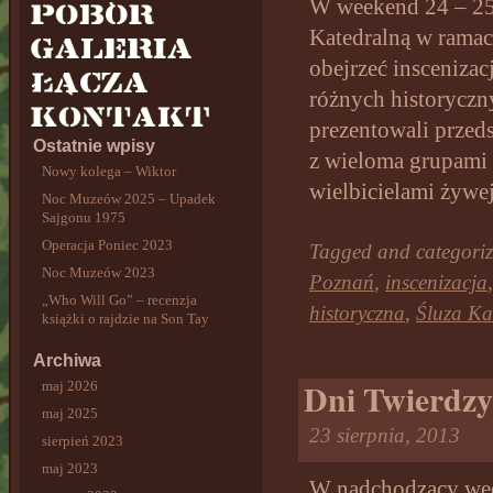
W weekend 24 – 25 
Katedralną w ramac
obejrzeć inscenizac
różnych historycz
prezentowali przed
Ostatnie wpisy
z wieloma grupami 
Nowy kolega – Wiktor
wielbicielami żywe
Noc Muzeów 2025 – Upadek
Sajgonu 1975
Operacja Poniec 2023
Tagged and categori
Noc Muzeów 2023
Poznań
,
inscenizacja
„Who Will Go” – recenzja
historyczna
,
Śluza Ka
książki o rajdzie na Son Tay
Archiwa
Dni Twierdzy 
maj 2026
maj 2025
23 sierpnia, 2013
sierpień 2023
maj 2023
W nadchodzący wee