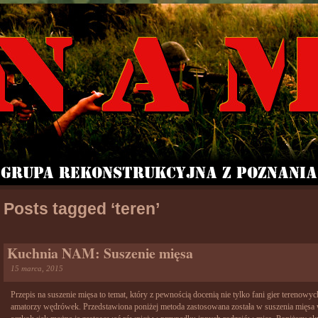
Posts tagged ‘teren’
Kuchnia NAM: Suszenie mięsa
15 marca, 2015
Przepis na suszenie mięsa to temat, który z pewnością docenią nie tylko fani gier terenowych
amatorzy wędrówek. Przedstawiona poniżej metoda zastosowana została w suszenia mięs