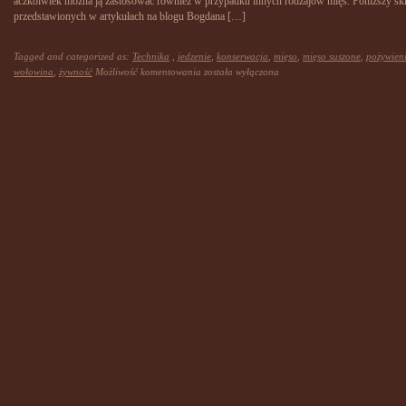
aczkolwiek można ją zastosować również w przypadku innych rodzajów mięs. Poniższy skr
przedstawionych w artykułach na blogu Bogdana […]
Tagged and categorized as:
Technika
,
jedzenie
,
konserwacja
,
mięso
,
mięso suszone
,
pożywien
Kuchnia
wołowina
,
żywność
Możliwość komentowania
została wyłączona
NAM:
Suszenie
mięsa