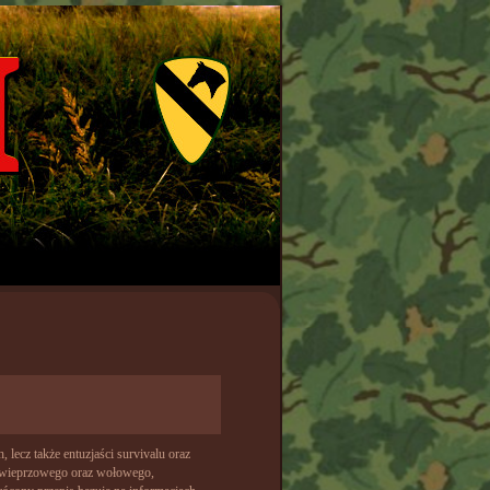
, lecz także entuzjaści survivalu oraz
a wieprzowego oraz wołowego,