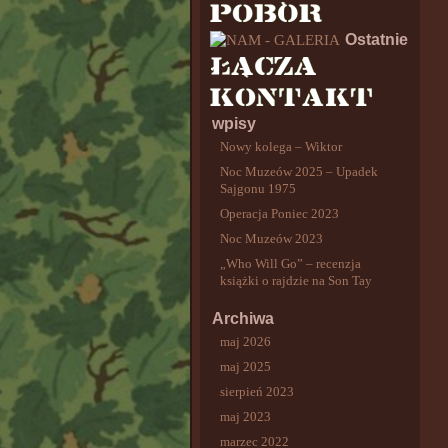
Ostatnie
wpisy
Nowy kolega – Wiktor
Noc Muzeów 2025 – Upadek
Sajgonu 1975
Operacja Poniec 2023
Noc Muzeów 2023
„Who Will Go” – recenzja
książki o rajdzie na Son Tay
Archiwa
maj 2026
maj 2025
sierpień 2023
maj 2023
marzec 2022