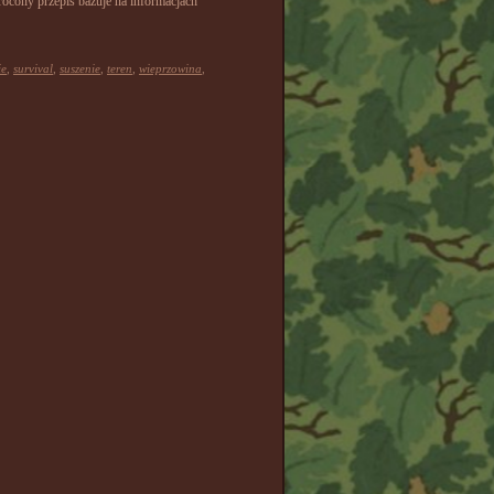
ócony przepis bazuje na informacjach
ie
,
survival
,
suszenie
,
teren
,
wieprzowina
,