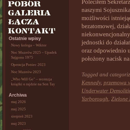
Poleciłem Sekretar
naszymi Sojusznika
możliwości istniej
bezatomowej, dział
niekonwencjonalnym
Ostatnie wpisy
jednostki do dział
Nowy kolega – Wiktor
oraz odpowiednio u
Noc Muzeów 2025 – Upadek
Sajgonu 1975
położony nacisk na
Operacja Poniec 2023
Noc Muzeów 2023
Tagged and categori
„Who Will Go” – recenzja
Kennedy
,
przemowa w
książki o rajdzie na Son Tay
Underwater Demoliti
Archiwa
Yarborough
,
Zielone 
maj 2026
maj 2025
sierpień 2023
maj 2023