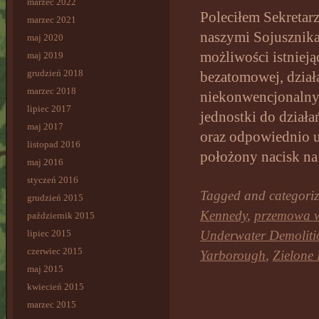
marzec 2022
Poleciłem Sekretar
marzec 2021
naszymi Sojusznika
maj 2020
możliwości istniej
maj 2019
grudzień 2018
bezatomowej, dział
marzec 2018
niekonwencjonalnym
lipiec 2017
jednostki do dział
maj 2017
oraz odpowiednio u
listopad 2016
położony nacisk na
maj 2016
styczeń 2016
Tagged and categori
grudzień 2015
Kennedy
,
przemowa w
październik 2015
lipiec 2015
Underwater Demoliti
czerwiec 2015
Yarborough
,
Zielone 
maj 2015
kwiecień 2015
marzec 2015