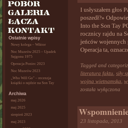
I usłyszałem głos
poszedł?» Odpowied
Into the Son Tay PO
rocznicy rajdu na 
Ostatnie wpisy
jeńców wojennych
Nowy kolega – Wiktor
Operacja ta, ozna
Noc Muzeów 2025 – Upadek
Sajgonu 1975
Operacja Poniec 2023
Tagged and categori
Noc Muzeów 2023
literatura faktu
,
siły 
„Who Will Go” – recenzja
wojna wietnamska
,
w
książki o rajdzie na Son Tay
została wyłączona
Archiwa
maj 2026
maj 2025
Wspomnienie
sierpień 2023
23 listopada, 2013
maj 2023